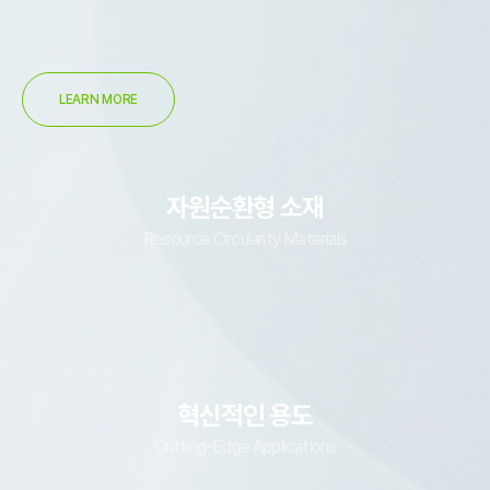
LEARN MORE
자원순환형 소재
Resource Circularity Materials
혁신적인 용도
Cutting-Edge Applications